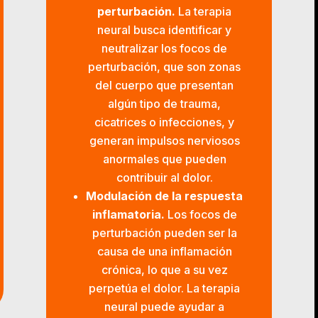
perturbación.
La terapia
neural busca identificar y
neutralizar los focos de
perturbación, que son zonas
del cuerpo que presentan
algún tipo de trauma,
cicatrices o infecciones, y
generan impulsos nerviosos
anormales que pueden
contribuir al dolor.
Modulación de la respuesta
inflamatoria.
Los focos de
perturbación pueden ser la
causa de una inflamación
crónica, lo que a su vez
perpetúa el dolor. La terapia
neural puede ayudar a