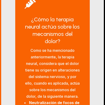

¿Cómo la terapia
neural actúa sobre los
mecanismos del
dolor?
Como se ha mencionado
anteriormente, la terapia
neural, considera que el dolor
tiene su origen en alteraciones
del sistema nervioso, y por
ello, cuando es aplicada, actúa
sobre los mecanismos del
dolor, de la siguiente manera.
Neutralización de focos de