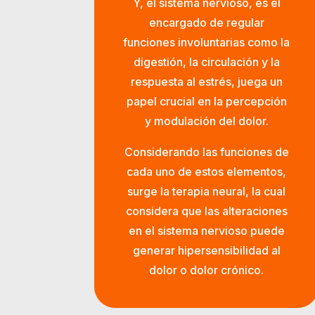
Y, el sistema nervioso, es el
encargado de regular
funciones involuntarias como la
digestión, la circulación y la
respuesta al estrés, juega un
papel crucial en la percepción
y modulación del dolor.
Considerando las funciones de
cada uno de estos elementos,
surge la terapia neural, la cual
considera que las alteraciones
en el sistema nervioso puede
generar hipersensibilidad al
dolor o dolor crónico.