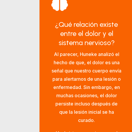

¿Qué relación existe
entre el dolor y el
sistema nervioso?
Al parecer, Huneke analizó el
hecho de que, el dolor es una
señal que nuestro cuerpo envía
para alertarnos de una lesión o
enfermedad. Sin embargo, en
muchas ocasiones, el dolor
persiste incluso después de
que la lesión inicial se ha
curado.