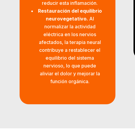
reducir esta inflamación.
Restauración del equilibrio
neurovegetativo.
Al
normalizar la actividad
eléctrica en los nervios
afectados, la terapia neural
contribuye a restablecer el
equilibrio del sistema
nervioso, lo que puede
aliviar el dolor y mejorar la
función orgánica.