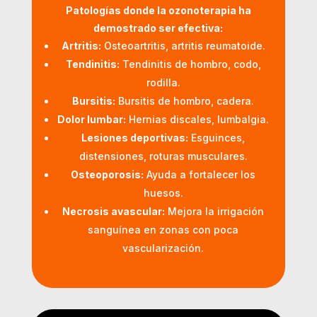
Patologías donde la ozonoterapia ha
demostrado ser efectiva:
Artritis:
Osteoartritis, artritis reumatoide.
Tendinitis:
Tendinitis de hombro, codo,
rodilla.
Bursitis:
Bursitis de hombro, cadera.
Dolor lumbar:
Hernias discales, lumbalgia.
Lesiones deportivas:
Esguinces,
distensiones, roturas musculares.
Osteoporosis:
Ayuda a fortalecer los
huesos.
Necrosis avascular:
Mejora la irrigación
sanguínea en zonas con poca
vascularización.