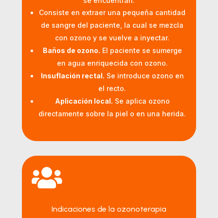
se encuentran:
Consiste en extraer una pequeña cantidad
de sangre del paciente, la cual se mezcla
con ozono y se vuelve a inyectar.
Baños de ozono.
El paciente se sumerge
en agua enriquecida con ozono.
Insuflación rectal.
Se introduce ozono en
el recto.
Aplicación local.
Se aplica ozono
directamente sobre la piel o en una herida.

Indicaciones de la ozonoterapia