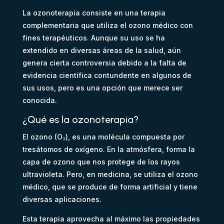
La ozonoterapia consiste en una terapia
complementaria que utiliza el ozono médico con
fines terapéuticos. Aunque su uso se ha
extendido en diversas áreas de la salud, aún
genera cierta controversia debido a la falta de
evidencia científica contundente en algunos de
sus usos, pero es una opción que merece ser
conocida.
¿Qué es la ozonoterapia?
El ozono (O
₃
), es una mol
é
cula compuesta por
tres
á
tomos de ox
í
geno. En la atm
ó
sfera, forma la
capa de ozono que nos protege de los rayos
ultravioleta. Pero, en medicina, se utiliza el ozono
médico, que se produce de forma artificial y tiene
diversas aplicaciones.
Esta terapia aprovecha al máximo las propiedades