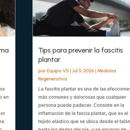
sma
Tips para prevenir la fascitis
plantar
por
Equipo VS
|
Jul 5, 2026
|
Medicina
Regenerativa
los
La fascitis plantar es una de las afeccione
o en
más comunes y dolorosas que cualquier
persona puede padecer. Consiste en la
por
inflamación de la fascia plantar, que es el
na
tejido elástico que se ubica desde el taló
o
hasta los dedos del pie, y se encarga de