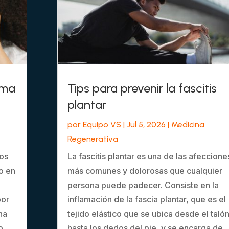
sma
Tips para prevenir la fascitis
plantar
por
Equipo VS
|
Jul 5, 2026
|
Medicina
Regenerativa
los
La fascitis plantar es una de las afeccione
o en
más comunes y dolorosas que cualquier
persona puede padecer. Consiste en la
por
inflamación de la fascia plantar, que es el
na
tejido elástico que se ubica desde el taló
o
hasta los dedos del pie, y se encarga de