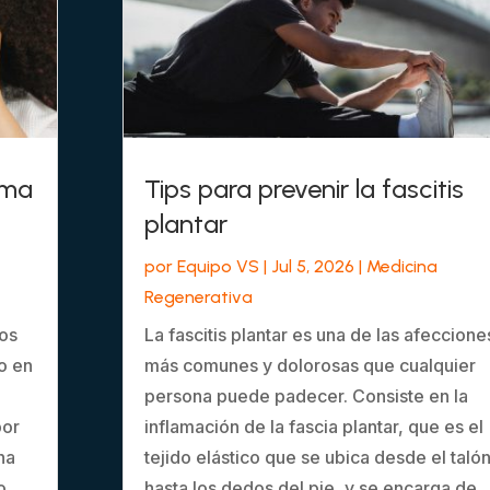
sma
Tips para prevenir la fascitis
plantar
por
Equipo VS
|
Jul 5, 2026
|
Medicina
Regenerativa
los
La fascitis plantar es una de las afeccione
o en
más comunes y dolorosas que cualquier
persona puede padecer. Consiste en la
por
inflamación de la fascia plantar, que es el
na
tejido elástico que se ubica desde el taló
o
hasta los dedos del pie, y se encarga de