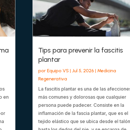
sma
Tips para prevenir la fascitis
plantar
por
Equipo VS
|
Jul 5, 2026
|
Medicina
Regenerativa
los
La fascitis plantar es una de las afeccione
o en
más comunes y dolorosas que cualquier
persona puede padecer. Consiste en la
por
inflamación de la fascia plantar, que es el
na
tejido elástico que se ubica desde el taló
o
hasta los dedos del pie, y se encarga de