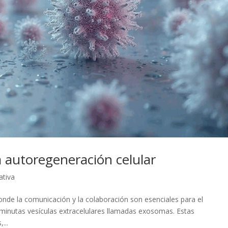
a autoregeneración celular
ativa
 donde la comunicación y la colaboración son esenciales para el
minutas vesículas extracelulares llamadas exosomas. Estas
...