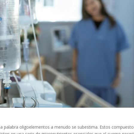
ar la palabra oligoelementos a menudo se subestima. Estos compuesto
ten en una serie de micronutrientes esenciales que el cuerpo neces