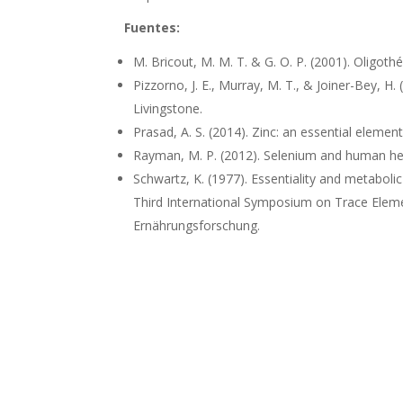
Fuentes:
M. Bricout, M. M. T. & G. O. P. (2001). Oligoth
Pizzorno, J. E., Murray, M. T., & Joiner-Bey, H.
Livingstone.
Prasad, A. S. (2014). Zinc: an essential elemen
Rayman, M. P. (2012). Selenium and human hea
Schwartz, K. (1977). Essentiality and metabol
Third International Symposium on Trace Eleme
Ernährungsforschung.