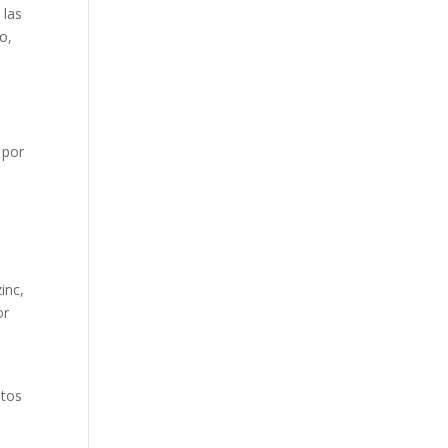
 las
o,
 por
inc,
or
ntos