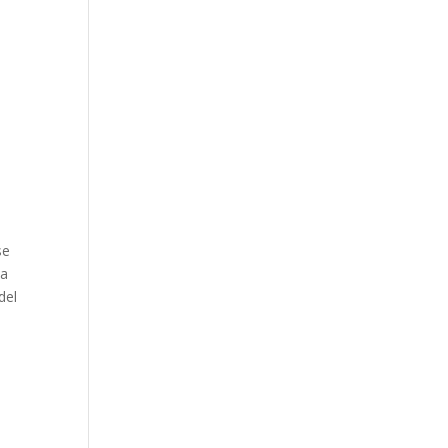
se
ta
del