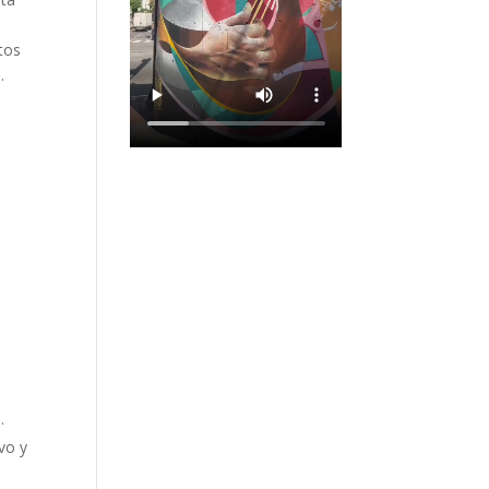
tos
.
.
vo y