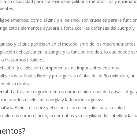
os a su capacidad para corregir desequilibrios metabólicos y enzimáti
uientes.
igoelementos, como el zinc y el selenio, son cruciales para la funció
enga estos elementos ayudará a fortalecer las defensas del cuerpo y
aneso y el zinc participan en el metabolismo de los macronutrientes.
lación del azúcar en la sangre y la función tiroidea, lo que puede se
o trastornos tiroideos.
, el cobre y el zinc son componentes de importantes enzimas
izar los radicales libres y proteger las células del daño oxidativo, un
medades crónicas.
ntal.
La falta de oligoelementos como el hierro puede causar fatiga 
ejorar los niveles de energía y la función cognitiva.
y uñas.
El zinc, el cobre y el selenio son esenciales para la salud
oblemas como el acné, la dermatitis y la fragilidad del cabello y las 
mentos?