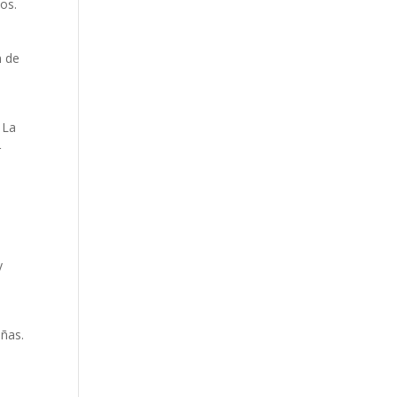
cos.
n de
 La
r
y
uñas.